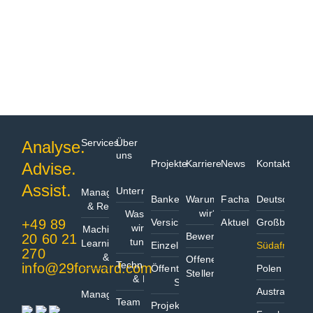
Services
Über
Analyse.
uns
Projekte
Karriere
News
Kontakt
Advise.
Data
Assist.
Unternehmen
Management
Bankensektor
Warum
Fachartikel
Deutschland
& Reporting
wir?
Was
+49 89
Versicherungssektor
Aktuelles
Großbritann
wir
Machine
Bewerbungsprozess
20 60 21
tun
Learning
Einzelhandel
Südafrika
270
& AI
Offene
Technologien
info@29forward.com
Öffentlicher
Polen
Stellen
& Partner
Project
Sektor
Australien
Management
Team
Projekt