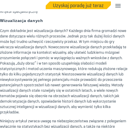
Uzyskaj poradę już teraz
Artykuł specjalistyczny
Wizualizacja danych
Czym dokładnie jest wizualizacja danych? Każdego dnia firma gromadzi nowe
dane dotyczące wielu różnych procesów. Jednak przy tak dużej ilości danych
może być trudno uchwycić rzeczywisty przekaz. W tym miejscu do gry
wkracza wizualizacja danych. Nowoczesne wizualizacje danych przekładają te
złożone informacje na kontekst wizualny, aby ułatwić ludzkiemu mózgowi
zrozumienie połączeń i pomóc w wyciągnięciu ważnych wniosków z danych.
Pokazują „duży obraz” i w ten sposób uzupełniają słabości modeli
statystycznych i metod uczenia maszynowego, które redukują złożone relacje
tylko do kilku pojedynczych statystyk Niestosowanie wizualizacji danych lub
niewykorzystywanie jej pełnego potencjału może prowadzić do przeoczenia
potencjalnych spostrzeżeń lub nawet generowania fałszywej wiedzy. Metody
wizualizacji danych stale rozwijały się w ostatnich latach, a wiele nowych
tematów pojawia się obecnie na obrzeżach wizualizacji danych, takich jak
demokratyzacja danych, opowiadanie historii danych lub wykorzystanie
sztucznej inteligencji w wizualizacji danych, aby wymienić tylko kilka
przykładów.
Niniejszy artykuł zwraca uwagę na niebezpieczeństwa związane z poleganiem
wyłącznie na statystykach bez wizualizacji danych, a także na niektóre