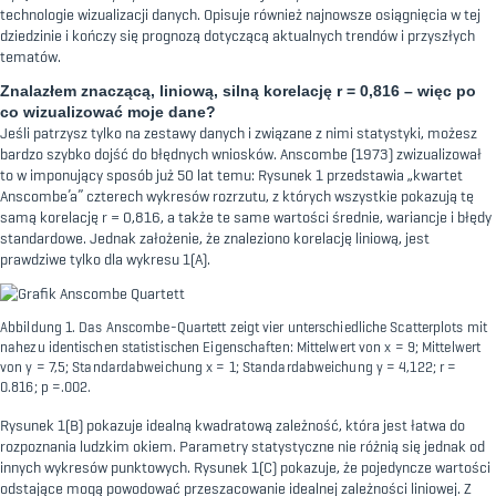
technologie wizualizacji danych. Opisuje również najnowsze osiągnięcia w tej
dziedzinie i kończy się prognozą dotyczącą aktualnych trendów i przyszłych
tematów.
Znalazłem znaczącą, liniową, silną korelację r = 0,816 – więc po
co wizualizować moje dane?
Jeśli patrzysz tylko na zestawy danych i związane z nimi statystyki, możesz
bardzo szybko dojść do błędnych wniosków. Anscombe (1973) zwizualizował
to w imponujący sposób już 50 lat temu: Rysunek 1 przedstawia „kwartet
Anscombe’a” czterech wykresów rozrzutu, z których wszystkie pokazują tę
samą korelację r = 0,816, a także te same wartości średnie, wariancje i błędy
standardowe. Jednak założenie, że znaleziono korelację liniową, jest
prawdziwe tylko dla wykresu 1(A).
Abbildung 1. Das Anscombe-Quartett zeigt vier unterschiedliche Scatterplots mit
nahezu identischen statistischen Eigenschaften: Mittelwert von x = 9; Mittelwert
von y = 7,5; Standardabweichung x = 1; Standardabweichung y = 4,122; r =
0.816; p =.002.
Rysunek 1(B) pokazuje idealną kwadratową zależność, która jest łatwa do
rozpoznania ludzkim okiem. Parametry statystyczne nie różnią się jednak od
innych wykresów punktowych. Rysunek 1(C) pokazuje, że pojedyncze wartości
odstające mogą powodować przeszacowanie idealnej zależności liniowej. Z