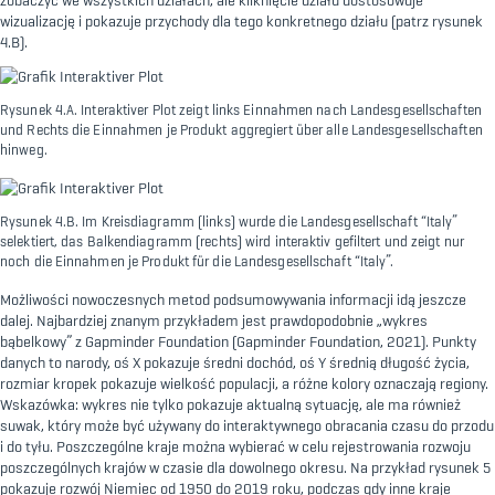
zobaczyć we wszystkich działach, ale kliknięcie działu dostosowuje
wizualizację i pokazuje przychody dla tego konkretnego działu (patrz rysunek
4.B).
Rysunek 4.A. Interaktiver Plot zeigt links Einnahmen nach Landesgesellschaften
und Rechts die Einnahmen je Produkt aggregiert über alle Landesgesellschaften
hinweg.
Rysunek 4.B. Im Kreisdiagramm (links) wurde die Landesgesellschaft “Italy”
selektiert, das Balkendiagramm (rechts) wird interaktiv gefiltert und zeigt nur
noch die Einnahmen je Produkt für die Landesgesellschaft “Italy”.
Możliwości nowoczesnych metod podsumowywania informacji idą jeszcze
dalej. Najbardziej znanym przykładem jest prawdopodobnie „wykres
bąbelkowy” z Gapminder Foundation (
Gapminder Foundation
, 2021). Punkty
danych to narody, oś X pokazuje średni dochód, oś Y średnią długość życia,
rozmiar kropek pokazuje wielkość populacji, a różne kolory oznaczają regiony.
Wskazówka: wykres nie tylko pokazuje aktualną sytuację, ale ma również
suwak, który może być używany do interaktywnego obracania czasu do przodu
i do tyłu. Poszczególne kraje można wybierać w celu rejestrowania rozwoju
poszczególnych krajów w czasie dla dowolnego okresu. Na przykład rysunek 5
pokazuje rozwój Niemiec od 1950 do 2019 roku, podczas gdy inne kraje