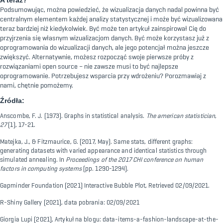
A teraz?
Podsumowując, można powiedzieć, że wizualizacja danych nadal powinna być
centralnym elementem każdej analizy statystycznej i może być wizualizowana
teraz bardziej niż kiedykolwiek. Być może ten artykuł zainspirował Cię do
przyjrzenia się własnym wizualizacjom danych. Być może korzystasz już z
oprogramowania do wizualizacji danych, ale jego potencjał można jeszcze
zwiększyć. Alternatywnie, możesz rozpocząć swoje pierwsze próby z
rozwiązaniami open source – nie zawsze musi to być najlepsze
oprogramowanie. Potrzebujesz wsparcia przy wdrożeniu? Porozmawiaj z
nami, chętnie pomożemy.
Źródła:
Anscombe, F. J. (1973). Graphs in statistical analysis.
The american statistician
,
27
(1), 17-21.
Matejka, J., & Fitzmaurice, G. (2017, May). Same stats, different graphs:
generating datasets with varied appearance and identical statistics through
simulated annealing. In
Proceedings of the 2017 CHI conference on human
factors in computing systems
(pp. 1290-1294).
Gapminder Foundation
(2021) Interactive Bubble Plot, Retrieved 02/09/2021.
R-Shiny Gallery
(2021), data pobrania: 02/09/2021
Giorgia Lupi
(2021), Artykuł na blogu: data-items-a-fashion-landscape-at-the-