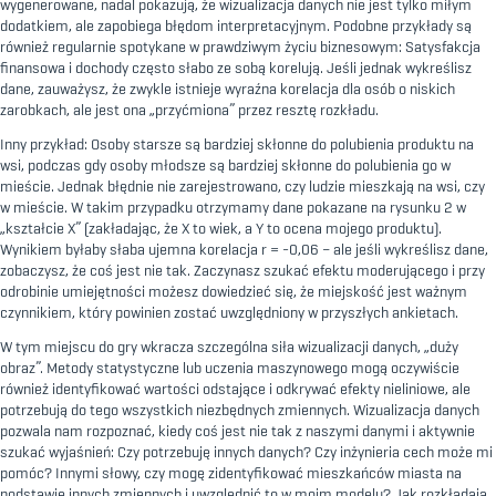
wygenerowane, nadal pokazują, że wizualizacja danych nie jest tylko miłym
dodatkiem, ale zapobiega błędom interpretacyjnym. Podobne przykłady są
również regularnie spotykane w prawdziwym życiu biznesowym: Satysfakcja
finansowa i dochody często słabo ze sobą korelują. Jeśli jednak wykreślisz
dane, zauważysz, że zwykle istnieje wyraźna korelacja dla osób o niskich
zarobkach, ale jest ona „przyćmiona” przez resztę rozkładu.
Inny przykład: Osoby starsze są bardziej skłonne do polubienia produktu na
wsi, podczas gdy osoby młodsze są bardziej skłonne do polubienia go w
mieście. Jednak błędnie nie zarejestrowano, czy ludzie mieszkają na wsi, czy
w mieście. W takim przypadku otrzymamy dane pokazane na rysunku 2 w
„kształcie X” (zakładając, że X to wiek, a Y to ocena mojego produktu).
Wynikiem byłaby słaba ujemna korelacja r = -0,06 – ale jeśli wykreślisz dane,
zobaczysz, że coś jest nie tak. Zaczynasz szukać efektu moderującego i przy
odrobinie umiejętności możesz dowiedzieć się, że miejskość jest ważnym
czynnikiem, który powinien zostać uwzględniony w przyszłych ankietach.
W tym miejscu do gry wkracza szczególna siła wizualizacji danych, „duży
obraz”. Metody statystyczne lub uczenia maszynowego mogą oczywiście
również identyfikować wartości odstające i odkrywać efekty nieliniowe, ale
potrzebują do tego wszystkich niezbędnych zmiennych. Wizualizacja danych
pozwala nam rozpoznać, kiedy coś jest nie tak z naszymi danymi i aktywnie
szukać wyjaśnień: Czy potrzebuję innych danych? Czy inżynieria cech może mi
pomóc? Innymi słowy, czy mogę zidentyfikować mieszkańców miasta na
podstawie innych zmiennych i uwzględnić to w moim modelu? Jak rozkładają