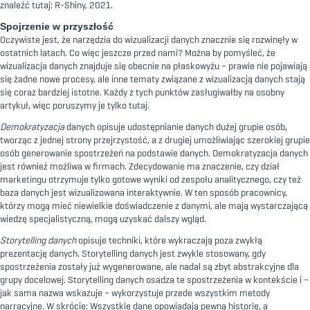
znaleźć tutaj:
R-Shiny
, 2021.
Spojrzenie w przyszłość
Oczywiste jest, że narzędzia do wizualizacji danych znacznie się rozwinęły w
ostatnich latach. Co więc jeszcze przed nami? Można by pomyśleć, że
wizualizacja danych znajduje się obecnie na płaskowyżu – prawie nie pojawiają
się żadne nowe procesy, ale inne tematy związane z wizualizacją danych stają
się coraz bardziej istotne. Każdy z tych punktów zasługiwałby na osobny
artykuł, więc poruszymy je tylko tutaj.
Demokratyzacja
danych opisuje udostępnianie danych dużej grupie osób,
tworząc z jednej strony przejrzystość, a z drugiej umożliwiając szerokiej grupie
osób generowanie spostrzeżeń na podstawie danych. Demokratyzacja danych
jest również możliwa w firmach. Zdecydowanie ma znaczenie, czy dział
marketingu otrzymuje tylko gotowe wyniki od zespołu analitycznego, czy też
baza danych jest wizualizowana interaktywnie. W ten sposób pracownicy,
którzy mogą mieć niewielkie doświadczenie z danymi, ale mają wystarczającą
wiedzę specjalistyczną, mogą uzyskać dalszy wgląd.
Storytelling danych
opisuje techniki, które wykraczają poza zwykłą
prezentację danych. Storytelling danych jest zwykle stosowany, gdy
spostrzeżenia zostały już wygenerowane, ale nadal są zbyt abstrakcyjne dla
grupy docelowej. Storytelling danych osadza te spostrzeżenia w kontekście i –
jak sama nazwa wskazuje – wykorzystuje przede wszystkim metody
narracyjne. W skrócie: Wszystkie dane opowiadają pewną historię, a