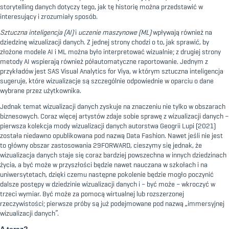
storytelling danych dotyczy tego, jak tę historię można przedstawić w
interesujący i zrozumiały sposób.
Sztuczna inteligencja (AI)
i
uczenie maszynowe (ML)
wpływają również na
dziedzinę wizualizacji danych. Z jednej strony chodzi o to, jak sprawić, by
złożone modele AI i ML można było interpretować wizualnie; z drugiej strony
metody AI wspierają również półautomatyczne raportowanie. Jednym z
przykładów jest SAS Visual Analytics for Viya, w którym sztuczna inteligencja
sugeruje, które wizualizacje są szczególnie odpowiednie w oparciu o dane
wybrane przez użytkownika.
Jednak temat wizualizacji danych zyskuje na znaczeniu nie tylko w obszarach
biznesowych. Coraz więcej artystów zdaje sobie sprawę z wizualizacji danych –
pierwsza kolekcja mody wizualizacji danych autorstwa
Geogrii Lupi
(2021)
została niedawno opublikowana pod nazwą Data Fashion. Nawet jeśli nie jest
to główny obszar zastosowania 29FORWARD, cieszymy się jednak, że
wizualizacja danych staje się coraz bardziej powszechna w innych dziedzinach
życia, a być może w przyszłości będzie nawet nauczana w szkołach i na
uniwersytetach, dzięki czemu następne pokolenie będzie mogło poczynić
dalsze postępy w dziedzinie wizualizacji danych i – być może – wkroczyć w
trzeci wymiar. Być może za pomocą wirtualnej lub rozszerzonej
rzeczywistości; pierwsze próby są już podejmowane pod nazwą „immersyjnej
wizualizacji danych”.