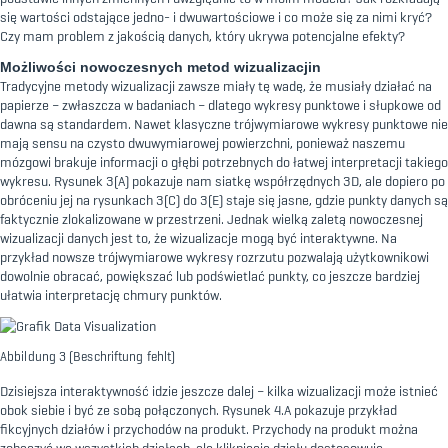
się wartości odstające jedno- i dwuwartościowe i co może się za nimi kryć?
Czy mam problem z jakością danych, który ukrywa potencjalne efekty?
Możliwości nowoczesnych metod wizualizacjin
Tradycyjne metody wizualizacji zawsze miały tę wadę, że musiały działać na
papierze – zwłaszcza w badaniach – dlatego wykresy punktowe i słupkowe od
dawna są standardem. Nawet klasyczne trójwymiarowe wykresy punktowe nie
mają sensu na czysto dwuwymiarowej powierzchni, ponieważ naszemu
mózgowi brakuje informacji o głębi potrzebnych do łatwej interpretacji takiego
wykresu. Rysunek 3(A) pokazuje nam siatkę współrzędnych 3D, ale dopiero po
obróceniu jej na rysunkach 3(C) do 3(E) staje się jasne, gdzie punkty danych są
faktycznie zlokalizowane w przestrzeni. Jednak wielką zaletą nowoczesnej
wizualizacji danych jest to, że wizualizacje mogą być interaktywne. Na
przykład nowsze trójwymiarowe wykresy rozrzutu pozwalają użytkownikowi
dowolnie obracać, powiększać lub podświetlać punkty, co jeszcze bardziej
ułatwia interpretację chmury punktów.
Abbildung 3 (Beschriftung fehlt)
Dzisiejsza interaktywność idzie jeszcze dalej – kilka wizualizacji może istnieć
obok siebie i być ze sobą połączonych. Rysunek 4.A pokazuje przykład
fikcyjnych działów i przychodów na produkt. Przychody na produkt można