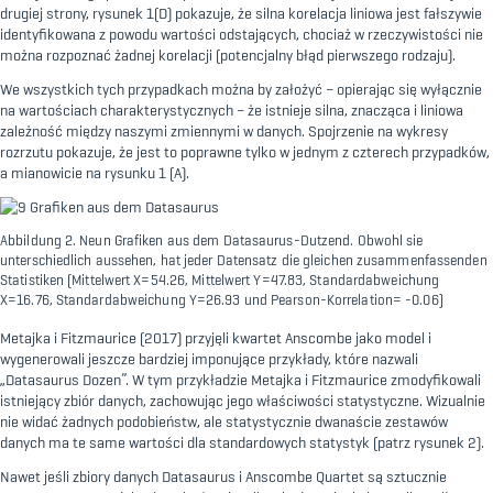
drugiej strony, rysunek 1(D) pokazuje, że silna korelacja liniowa jest fałszywie
identyfikowana z powodu wartości odstających, chociaż w rzeczywistości nie
można rozpoznać żadnej korelacji (potencjalny błąd pierwszego rodzaju).
We wszystkich tych przypadkach można by założyć – opierając się wyłącznie
na wartościach charakterystycznych – że istnieje silna, znacząca i liniowa
zależność między naszymi zmiennymi w danych. Spojrzenie na wykresy
rozrzutu pokazuje, że jest to poprawne tylko w jednym z czterech przypadków,
a mianowicie na rysunku 1 (A).
Abbildung 2. Neun Grafiken aus dem Datasaurus-Dutzend. Obwohl sie
unterschiedlich aussehen, hat jeder Datensatz die gleichen zusammenfassenden
Statistiken (Mittelwert X=54.26, Mittelwert Y=47.83, Standardabweichung
X=16.76, Standardabweichung Y=26.93 und Pearson-Korrelation= -0.06)
Metajka i Fitzmaurice (2017) przyjęli kwartet Anscombe jako model i
wygenerowali jeszcze bardziej imponujące przykłady, które nazwali
„Datasaurus Dozen”. W tym przykładzie Metajka i Fitzmaurice zmodyfikowali
istniejący zbiór danych, zachowując jego właściwości statystyczne. Wizualnie
nie widać żadnych podobieństw, ale statystycznie dwanaście zestawów
danych ma te same wartości dla standardowych statystyk (patrz rysunek 2).
Nawet jeśli zbiory danych Datasaurus i Anscombe Quartet są sztucznie