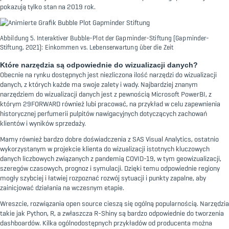
pokazują tylko stan na 2019 rok.
Abbildung 5. Interaktiver Bubble-Plot der Gapminder-Stiftung (Gapminder-
Stiftung, 2021): Einkommen vs. Lebenserwartung über die Zeit
Które narzędzia są odpowiednie do wizualizacji danych?
Obecnie na rynku dostępnych jest niezliczona ilość narzędzi do wizualizacji
danych, z których każde ma swoje zalety i wady. Najbardziej znanym
narzędziem do wizualizacji danych jest z pewnością Microsoft PowerBI, z
którym 29FORWARD również lubi pracować, na przykład w celu zapewnienia
historycznej perfumerii pulpitów nawigacyjnych dotyczących zachowań
klientów i wyników sprzedaży.
Mamy również bardzo dobre doświadczenia z SAS Visual Analytics, ostatnio
wykorzystanym w projekcie klienta do wizualizacji istotnych kluczowych
danych liczbowych związanych z pandemią COVID-19, w tym geowizualizacji,
szeregów czasowych, prognoz i symulacji. Dzięki temu odpowiednie regiony
mogły szybciej i łatwiej rozpoznać rozwój sytuacji i punkty zapalne, aby
zainicjować działania na wczesnym etapie.
Wreszcie, rozwiązania open source cieszą się ogólną popularnością. Narzędzia
takie jak Python, R, a zwłaszcza R-Shiny są bardzo odpowiednie do tworzenia
dashboardów. Kilka ogólnodostępnych przykładów od producenta można