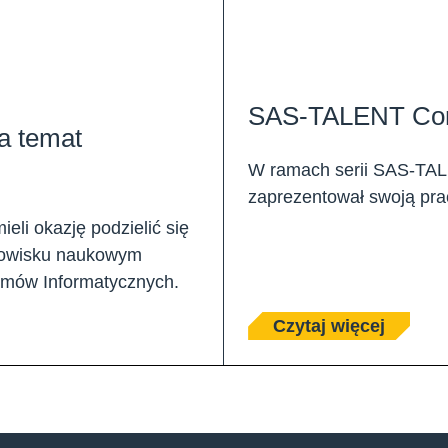
SAS-TALENT Conn
a temat
W ramach serii SAS-TAL
zaprezentował swoją prac
li okazję podzielić się
dowisku naukowym
emów Informatycznych.
Czytaj więcej