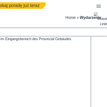
skaj poradę już teraz
Home
»
Wydarzenia