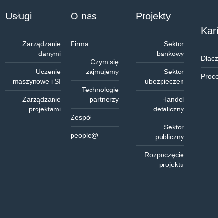
Usługi
O nas
Projekty
Kar
Zarządzanie
Firma
Sektor
danymi
bankowy
Dlac
Czym się
Uczenie
zajmujemy
Sektor
Proce
maszynowe i SI
ubezpieczeń
Technologie
Zarządzanie
partnerzy
Handel
projektami
detaliczny
Zespół
Sektor
people@
publiczny
Rozpoczęcie
projektu